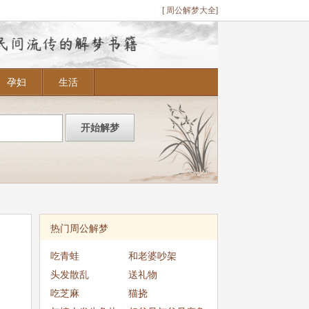
[ 周公解梦大全]
孕妇
生活
热门周公解梦
吃青蛙
和老婆吵架
头发散乱
送礼物
吃芝麻
猫挠