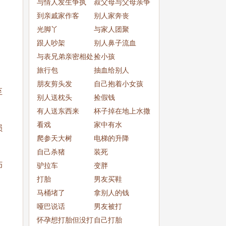
与情人发生争执
叔父母与父母亲争
到亲戚家作客
吵
别人家奔丧
光脚丫
与家人团聚
跟人吵架
别人鼻子流血
与表兄弟亲密相处
捡小孩
旅行包
抽血给别人
朋友剪头发
自己抱着小女孩
至
别人送枕头
捡假钱
有人送东西来
杯子掉在地上水撒
看戏
了一
家中有水
损
爬参天大树
电梯的升降
自己杀猪
装死
伤
驴拉车
变胖
打胎
男友买鞋
马桶堵了
拿别人的钱
哑巴说话
男友被打
怀孕想打胎但没打
自己打胎