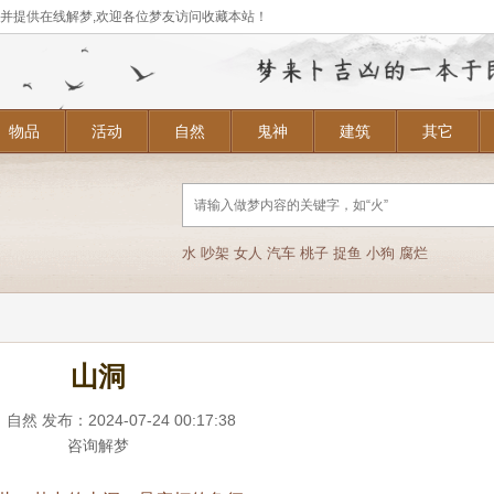
,并提供在线解梦,欢迎各位梦友访问收藏本站！
物品
活动
自然
鬼神
建筑
其它
水
吵架
女人
汽车
桃子
捉鱼
小狗
腐烂
山洞
：
自然
发布：2024-07-24 00:17:38
咨询解梦