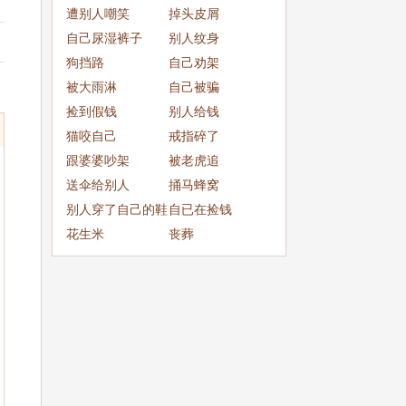
成
遭别人嘲笑
掉头皮屑
自己尿湿裤子
别人纹身
狗挡路
自己劝架
被大雨淋
自己被骗
捡到假钱
别人给钱
猫咬自己
戒指碎了
跟婆婆吵架
被老虎追
送伞给别人
捅马蜂窝
别人穿了自己的鞋
自已在捡钱
子
花生米
丧葬