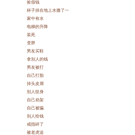
捡假钱
杯子掉在地上水撒了一
家中有水
电梯的升降
装死
变胖
男友买鞋
拿别人的钱
男友被打
自己打胎
掉头皮屑
别人纹身
自己劝架
自己被骗
别人给钱
戒指碎了
被老虎追