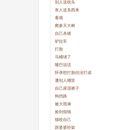
别人送枕头
有人送东西来
看戏
爬参天大树
自己杀猪
驴拉车
打胎
马桶堵了
哑巴说话
怀孕想打胎但没打成
遭别人嘲笑
自己尿湿裤子
狗挡路
被大雨淋
捡到假钱
猫咬自己
跟婆婆吵架