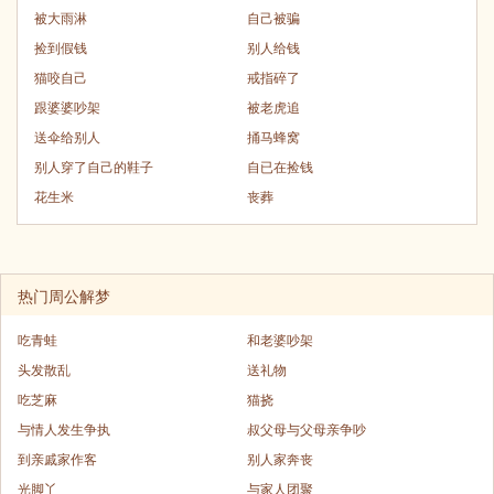
被大雨淋
自己被骗
捡到假钱
别人给钱
猫咬自己
戒指碎了
跟婆婆吵架
被老虎追
送伞给别人
捅马蜂窝
别人穿了自己的鞋子
自已在捡钱
花生米
丧葬
热门周公解梦
吃青蛙
和老婆吵架
头发散乱
送礼物
吃芝麻
猫挠
与情人发生争执
叔父母与父母亲争吵
到亲戚家作客
别人家奔丧
光脚丫
与家人团聚