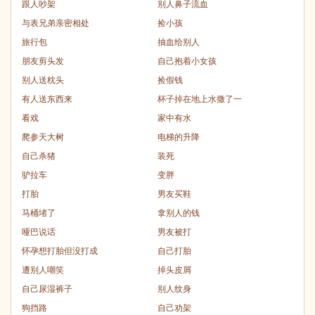
跟人吵架
别人鼻子流血
与表兄弟亲密相处
捡小孩
旅行包
抽血给别人
朋友剪头发
自己抱着小女孩
别人送枕头
捡假钱
有人送东西来
杯子掉在地上水撒了一
看戏
家中有水
爬参天大树
电梯的升降
自己杀猪
装死
驴拉车
变胖
打胎
男友买鞋
马桶堵了
拿别人的钱
哑巴说话
男友被打
怀孕想打胎但没打成
自己打胎
遭别人嘲笑
掉头皮屑
自己尿湿裤子
别人纹身
狗挡路
自己劝架