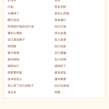
驴拉车
变胖
打胎
男友买鞋
马桶堵了
拿别人的钱
哑巴说话
男友被打
怀孕想打胎但没打成
自己打胎
遭别人嘲笑
掉头皮屑
自己尿湿裤子
别人纹身
狗挡路
自己劝架
被大雨淋
自己被骗
捡到假钱
别人给钱
猫咬自己
戒指碎了
跟婆婆吵架
被老虎追
送伞给别人
捅马蜂窝
别人穿了自己的鞋子
自已在捡钱
花生米
丧葬