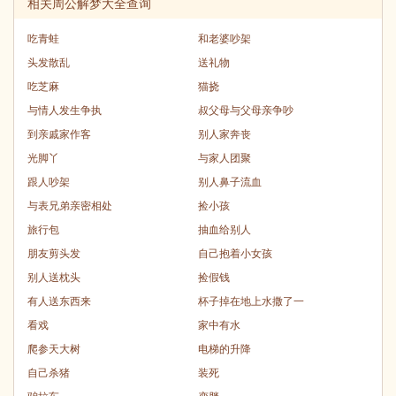
相关周公解梦大全查询
吃青蛙
和老婆吵架
头发散乱
送礼物
吃芝麻
猫挠
与情人发生争执
叔父母与父母亲争吵
到亲戚家作客
别人家奔丧
光脚丫
与家人团聚
跟人吵架
别人鼻子流血
与表兄弟亲密相处
捡小孩
旅行包
抽血给别人
朋友剪头发
自己抱着小女孩
别人送枕头
捡假钱
有人送东西来
杯子掉在地上水撒了一
看戏
家中有水
爬参天大树
电梯的升降
自己杀猪
装死