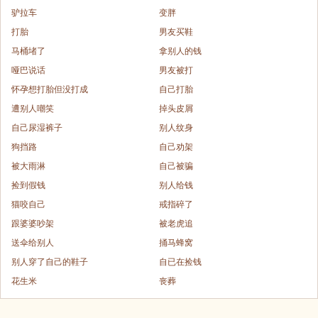
驴拉车
变胖
打胎
男友买鞋
马桶堵了
拿别人的钱
哑巴说话
男友被打
怀孕想打胎但没打成
自己打胎
遭别人嘲笑
掉头皮屑
自己尿湿裤子
别人纹身
狗挡路
自己劝架
被大雨淋
自己被骗
捡到假钱
别人给钱
猫咬自己
戒指碎了
跟婆婆吵架
被老虎追
送伞给别人
捅马蜂窝
别人穿了自己的鞋子
自已在捡钱
花生米
丧葬