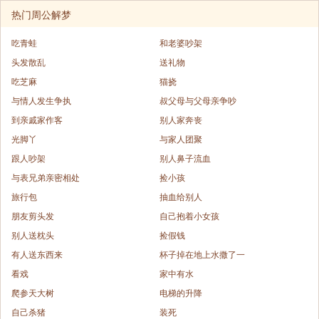
热门周公解梦
吃青蛙
和老婆吵架
头发散乱
送礼物
吃芝麻
猫挠
与情人发生争执
叔父母与父母亲争吵
到亲戚家作客
别人家奔丧
光脚丫
与家人团聚
跟人吵架
别人鼻子流血
与表兄弟亲密相处
捡小孩
旅行包
抽血给别人
朋友剪头发
自己抱着小女孩
别人送枕头
捡假钱
有人送东西来
杯子掉在地上水撒了一
看戏
家中有水
爬参天大树
电梯的升降
自己杀猪
装死