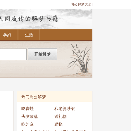
[ 周公解梦大全]
孕妇
生活
热门周公解梦
吃青蛙
和老婆吵架
头发散乱
送礼物
吃芝麻
猫挠