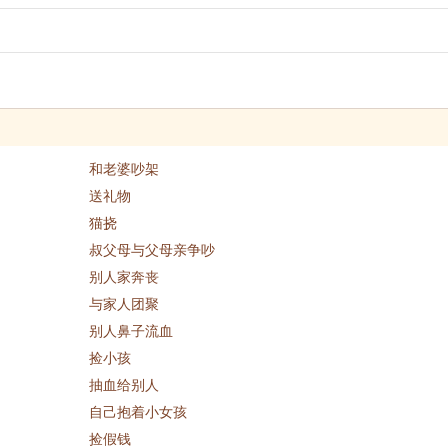
和老婆吵架
送礼物
猫挠
叔父母与父母亲争吵
别人家奔丧
与家人团聚
别人鼻子流血
捡小孩
抽血给别人
自己抱着小女孩
捡假钱