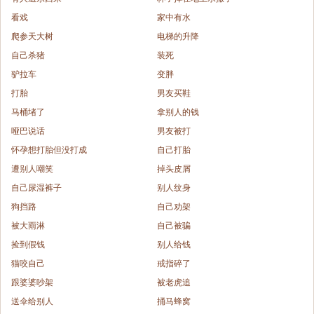
看戏
家中有水
爬参天大树
电梯的升降
自己杀猪
装死
驴拉车
变胖
打胎
男友买鞋
马桶堵了
拿别人的钱
哑巴说话
男友被打
怀孕想打胎但没打成
自己打胎
遭别人嘲笑
掉头皮屑
自己尿湿裤子
别人纹身
狗挡路
自己劝架
被大雨淋
自己被骗
捡到假钱
别人给钱
猫咬自己
戒指碎了
跟婆婆吵架
被老虎追
送伞给别人
捅马蜂窝