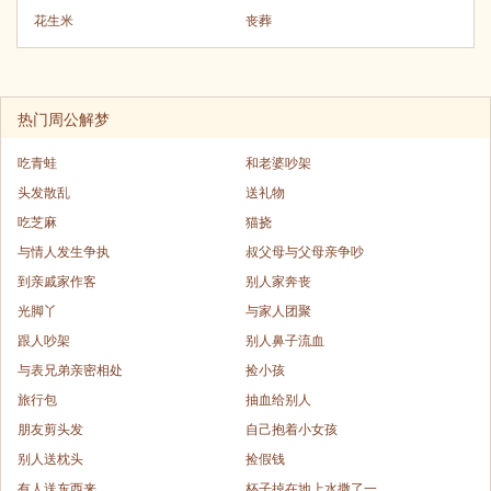
花生米
丧葬
热门周公解梦
吃青蛙
和老婆吵架
头发散乱
送礼物
吃芝麻
猫挠
与情人发生争执
叔父母与父母亲争吵
到亲戚家作客
别人家奔丧
光脚丫
与家人团聚
跟人吵架
别人鼻子流血
与表兄弟亲密相处
捡小孩
旅行包
抽血给别人
朋友剪头发
自己抱着小女孩
别人送枕头
捡假钱
有人送东西来
杯子掉在地上水撒了一