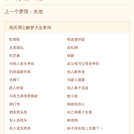
上一个梦境：
水池
相关周公解梦大全查询
吃青蛙
和老婆吵架
头发散乱
送礼物
吃芝麻
猫挠
与情人发生争执
叔父母与父母亲争吵
到亲戚家作客
别人家奔丧
光脚丫
与家人团聚
跟人吵架
别人鼻子流血
与表兄弟亲密相处
捡小孩
旅行包
抽血给别人
朋友剪头发
自己抱着小女孩
别人送枕头
捡假钱
有人送东西来
杯子掉在地上水撒了一