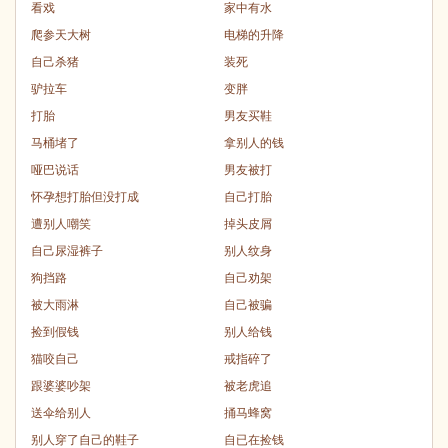
看戏
家中有水
爬参天大树
电梯的升降
自己杀猪
装死
驴拉车
变胖
打胎
男友买鞋
马桶堵了
拿别人的钱
哑巴说话
男友被打
怀孕想打胎但没打成
自己打胎
遭别人嘲笑
掉头皮屑
自己尿湿裤子
别人纹身
狗挡路
自己劝架
被大雨淋
自己被骗
捡到假钱
别人给钱
猫咬自己
戒指碎了
跟婆婆吵架
被老虎追
送伞给别人
捅马蜂窝
别人穿了自己的鞋子
自已在捡钱